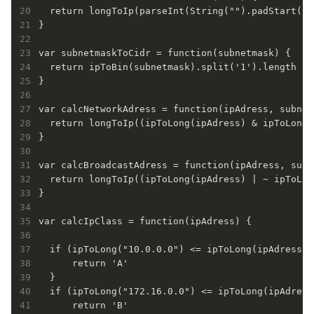
  return longToIp(parseInt(String("").padStart(ci
}

var subnetmaskToCidr = function(subnetmask) {

  return ipToBin(subnetmask).split('1').length - 1
}

var calcNetworkAdress = function(ipAdress, subnetM
  return longToIp((ipToLong(ipAdress) & ipToLong(
}

var calcBroadcastAdress = function(ipAdress, subn
  return longToIp((ipToLong(ipAdress) | ~ ipToLon
}

var calcIpClass = function(ipAdress) {

  if (ipToLong("10.0.0.0") <= ipToLong(ipAdress) 
      return 'A'

  }

  if (ipToLong("172.16.0.0") <= ipToLong(ipAdress
      return 'B'
