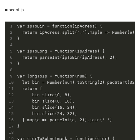
■ipconf.js
var ipToBin = function(ipAdress) {

  return ipAdress.split(".").map(e => Number(e).t
}

var ipToLong = function(ipAdress) {

  return parseInt(ipToBin(ipAdress), 2);

}

var longToIp = function(num) {

  let bin = Number(num).toString(2).padStart(32, '
  return [

      bin.slice(0, 8),

      bin.slice(8, 16),

      bin.slice(16, 24),

      bin.slice(24, 32),

  ].map(e => parseInt(e, 2)).join('.')

}

var cidrToSubnetmask = function(cidr) {
