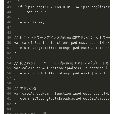
  }

  if (ipToLong("192.168.0.0") <= ipToLong(ipAdres
      return 'C'

  }

  return false;

}

// 同じネットワークアドレス内の先頭IPアドレス(ネットワークアド
var calcIpStart = function(ipAdress, subnetMask) {
  return longToIp((ipToLong(ipAdress) & ipToLong(
}

// 同じネットワークアドレス内の終端IPアドレス(ブロードキャス
var calcIpEnd = function(ipAdress, subnetMask) {

  return longToIp((ipToLong(ipAdress) | ~ ipToLon
}

// アドレス数

var calcAdressNum = function(ipAdress, subnetMask)
  return ipToLong(calcBroadcastAdress(ipAdress, s
}

// ホストアドレス数 
