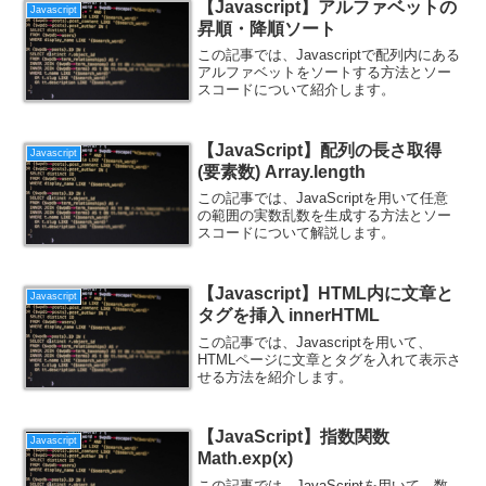
【Javascript】アルファベットの
Javascript
昇順・降順ソート
この記事では、Javascriptで配列内にある
アルファベットをソートする方法とソー
スコードについて紹介します。
【JavaScript】配列の長さ取得
Javascript
(要素数) Array.length
この記事では、JavaScriptを用いて任意
の範囲の実数乱数を生成する方法とソー
スコードについて解説します。
【Javascript】HTML内に文章と
Javascript
タグを挿入 innerHTML
この記事では、Javascriptを用いて、
HTMLページに文章とタグを入れて表示さ
せる方法を紹介します。
【JavaScript】指数関数
Javascript
Math.exp(x)
この記事では、JavaScriptを用いて、数