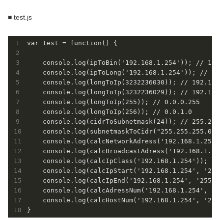
■ test.js
var test = function() {

    console.log(ipToBin('192.168.1.254')); // 110
    console.log(ipToLong('192.168.1.254')); // 32
    console.log(longToIp(3232236030)); // 192.168
    console.log(longToIp(3232236029)); // 192.168
    console.log(longToIp(255)); // 0.0.0.255

    console.log(longToIp(256)); // 0.0.1.0

    console.log(cidrToSubnetmask(24)); // 255.255.
    console.log(subnetmaskToCidr("255.255.255.0")
    console.log(calcNetworkAdress('192.168.1.254'
    console.log(calcBroadcastAdress('192.168.1.25
    console.log(calcIpClass('192.168.1.254')); // 
    console.log(calcIpStart('192.168.1.254', '255
    console.log(calcIpEnd('192.168.1.254', '255.2
    console.log(calcAdressNum('192.168.1.254', '2
    console.log(calcHostNum('192.168.1.254', '255
}