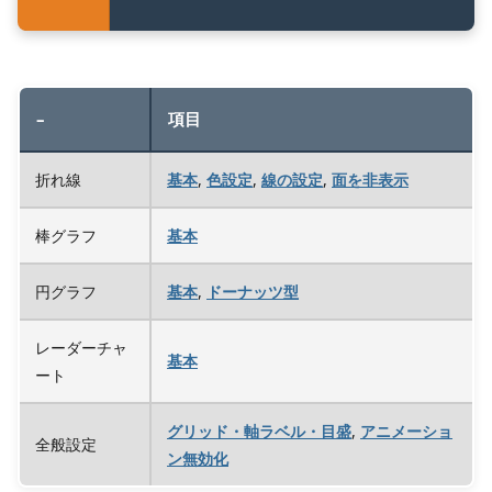
–
項目
折れ線
基本
,
色設定
,
線の設定
,
面を非表示
棒グラフ
基本
円グラフ
基本
,
ドーナッツ型
レーダーチャ
基本
ート
グリッド・軸ラベル・目盛
,
アニメーショ
全般設定
ン無効化