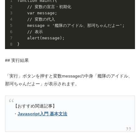
function main(){

    // 変数の宣言・初期化

    var message;

    // 変数の代入

    message = '艦隊のアイドル、那珂ちゃんだよー';

    // 表示

    alert(message);

## 実行結果
「実行」ボタンを押すと変数messageの中身「艦隊のアイドル、
那珂ちゃんだよー」が表示されます。
【おすすめ関連記事】
・
Javascript入門 基本文法