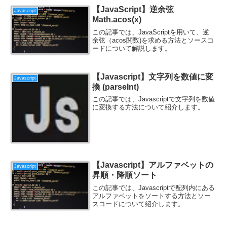
【JavaScript】逆余弦
Javascript
Math.acos(x)
この記事では、JavaScriptを用いて、逆
余弦（acos関数)を求める方法とソースコ
ードについて解説します。
【Javascript】文字列を数値に変
Javascript
換 (parseInt)
この記事では、Javascriptで文字列を数値
に変換する方法について紹介します。
【Javascript】アルファベットの
Javascript
昇順・降順ソート
この記事では、Javascriptで配列内にある
アルファベットをソートする方法とソー
スコードについて紹介します。