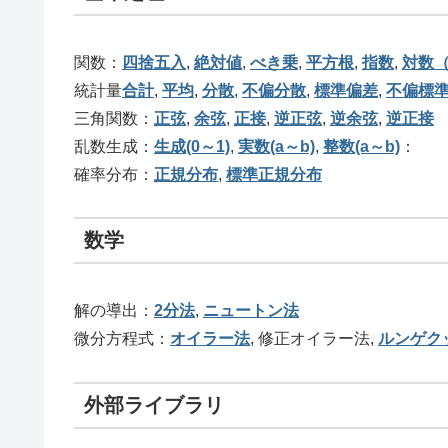
関数：
四捨五入
,
絶対値
,
べき乗
,
平方根
,
指数
,
対数（
統計量
合計
,
平均
,
分散
,
不偏分散
,
標準偏差
,
不偏標
三角関数：
正弦
,
余弦
,
正接
,
逆正弦
,
逆余弦
,
逆正接
乱数生成：
生成(0～1)
,
実数(a～b)
,
整数(a～b)
：
確率分布：
正規分布
,
標準正規分布
数学
解の導出：
2分法
,
ニュートン法
微分方程式：
オイラー法
, 修正オイラー法,
ルンゲク
外部ライブラリ