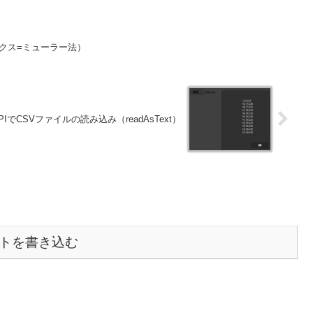
ボックス=ミューラー法）
ileAPIでCSVファイルの読み込み（readAsText）
トを書き込む