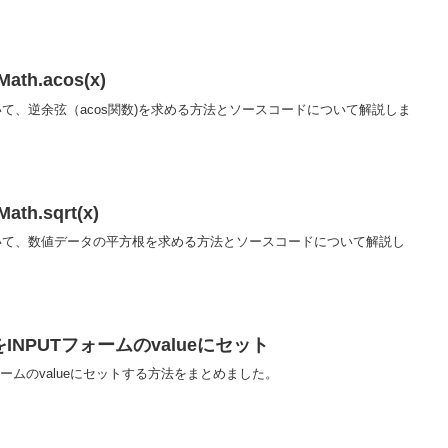
ath.acos(x)
を用いて、逆余弦（acos関数)を求める方法とソースコードについて解説しま
th.sqrt(x)
tを用いて、数値データの平方根を求める方法とソースコードについて解説し
値をINPUTフォームのvalueにセット
UTフォームのvalueにセットする方法をまとめました。