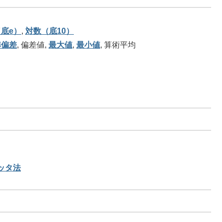
底e）
,
対数（底10）
準偏差
, 偏差値,
最大値
,
最小値
, 算術平均
ッタ法