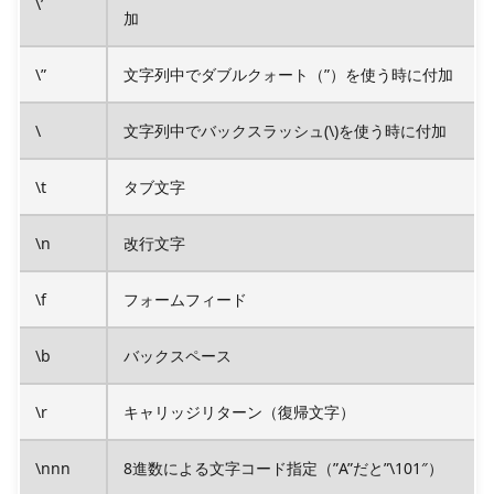
\’
加
\”
文字列中でダブルクォート（”）を使う時に付加
\
文字列中でバックスラッシュ(\)を使う時に付加
\t
タブ文字
\n
改行文字
\f
フォームフィード
\b
バックスペース
\r
キャリッジリターン（復帰文字）
\nnn
8進数による文字コード指定（”A”だと”\101″）