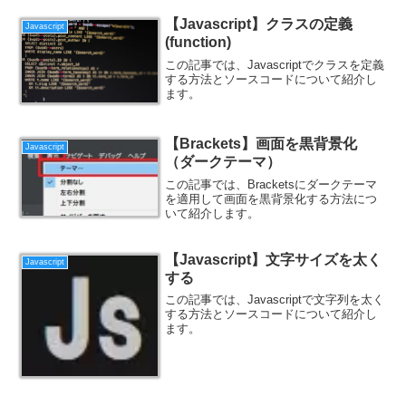
【Javascript】クラスの定義
Javascript
(function)
この記事では、Javascriptでクラスを定義
する方法とソースコードについて紹介し
ます。
【Brackets】画面を黒背景化
Javascript
（ダークテーマ）
この記事では、Bracketsにダークテーマ
を適用して画面を黒背景化する方法につ
いて紹介します。
【Javascript】文字サイズを太く
Javascript
する
この記事では、Javascriptで文字列を太く
する方法とソースコードについて紹介し
ます。