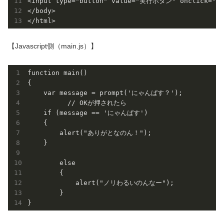
<input type="button" value="実行ボタン" onclick="mai
</body>

【Javascript側（main.js）】
function main()

{

    var message = prompt('にゃんぱす？'); 

	  // OKが押されたら

    if (message == 'にゃんぱす')

    {

        alert("ありがとなのん！");

    }

	else

	{

	    alert("ノリわるいのんなー");

	}
