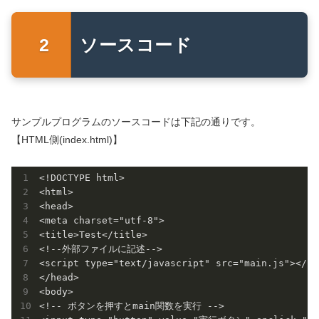
ソースコード
サンプルプログラムのソースコードは下記の通りです。
【HTML側(index.html)】
<!DOCTYPE html>

<html>

<head>

<meta charset="utf-8">

<title>Test</title>

<!--外部ファイルに記述-->

<script type="text/javascript" src="main.js"></scr
</head>

<body>

<!-- ボタンを押すとmain関数を実行 -->
