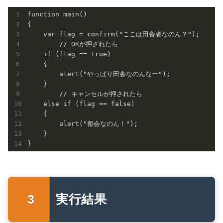
function main()

{

    var flag = confirm("ここは田舎者なのん？"); 

	// OKが押されたら

    if (flag == true)

    {

        alert("やっぱり田舎なのんなー");

    }

	// キャンセルが押されたら

    else if (flag == false)

    {

        alert("都会なのん！");

    }

実行結果