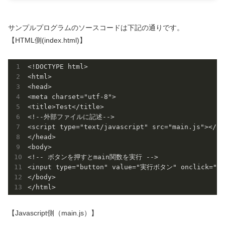
サンプルプログラムのソースコードは下記の通りです。
【HTML側(index.html)】
<!DOCTYPE html>

<html>

<head>

<meta charset="utf-8">

<title>Test</title>

<!--外部ファイルに記述-->

<script type="text/javascript" src="main.js"></scr
</head>

<body>

<!-- ボタンを押すとmain関数を実行 -->

<input type="button" value="実行ボタン" onclick="mai
</body>

【Javascript側（main.js）】