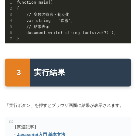
function main()

{	

    // 変数の宣言・初期化

    var string = '吹雪';

    // 結果表示

    document.write( string.fontsize(7) );

実行結果
「実行ボタン」を押すとブラウザ画面に結果が表示されます。
【関連記事】
・
Javascript入門 基本文法