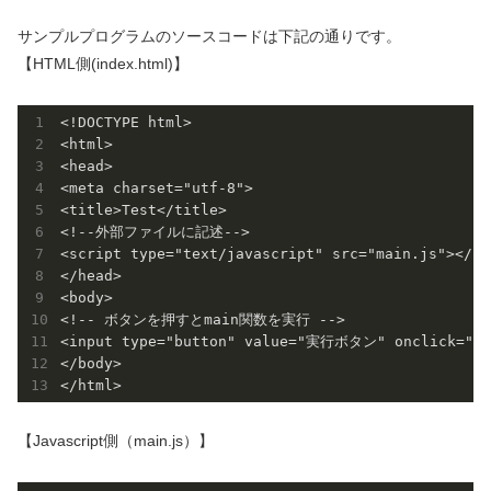
サンプルプログラムのソースコードは下記の通りです。
【HTML側(index.html)】
<!DOCTYPE html>

<html>

<head>

<meta charset="utf-8">

<title>Test</title>

<!--外部ファイルに記述-->

<script type="text/javascript" src="main.js"></scr
</head>

<body>

<!-- ボタンを押すとmain関数を実行 -->

<input type="button" value="実行ボタン" onclick="mai
</body>

【Javascript側（main.js）】