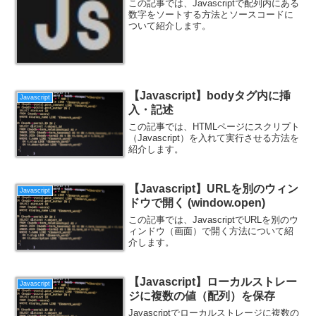
この記事では、Javascriptで配列内にある
数字をソートする方法とソースコードに
ついて紹介します。
【Javascript】bodyタグ内に挿
Javascript
入・記述
この記事では、HTMLページにスクリプト
（Javascript）を入れて実行させる方法を
紹介します。
【Javascript】URLを別のウィン
Javascript
ドウで開く (window.open)
この記事では、JavascriptでURLを別のウ
ィンドウ（画面）で開く方法について紹
介します。
【Javascript】ローカルストレー
Javascript
ジに複数の値（配列）を保存
Javascriptでローカルストレージに複数の