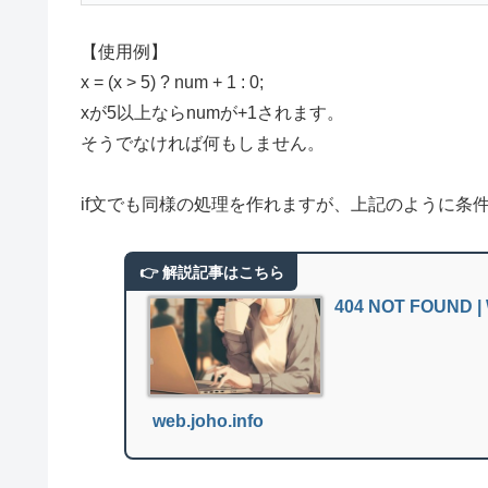
【使用例】
x = (x > 5) ? num + 1 : 0;
xが5以上ならnumが+1されます。
そうでなければ何もしません。
if文でも同様の処理を作れますが、上記のように条
404 NOT FOUN
web.joho.info