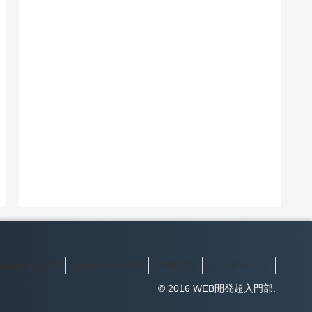
avascript入門
WordPress入門
PHP入門
データベース
© 2016 WEB開発超入門部.