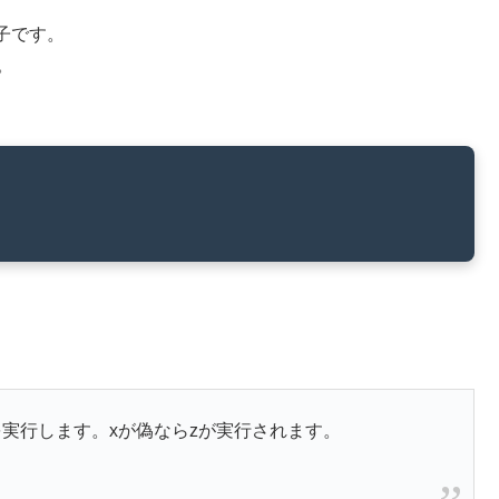
子です。
。
ならyを実行します。xが偽ならzが実行されます。