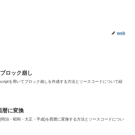
web
pt】ブロック崩し
vascriptを用いてブロック崩しを作成する方法とソースコードについて紹
を西暦に変換
tで和暦(明治・昭和・大正・平成)を西暦に変換する方法とソースコードについ