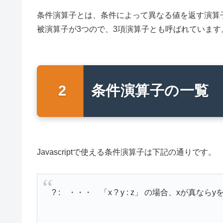
条件演算子とは、条件によって異なる値を返す演算
被演算子が3つので、3項演算子とも呼ばれています
条件演算子の一覧
Javascriptで使える条件演算子は下記の通りです。
? : ・・・ 「x ? y : z」 の場合、xが真