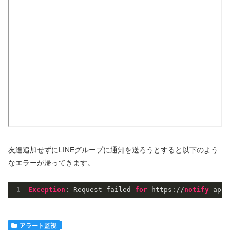
友達追加せずにLINEグループに通知を送ろうとすると以下のよう
なエラーが帰ってきます。
Exception
: Request failed 
for
 https://
notify
-api.
アラート監視