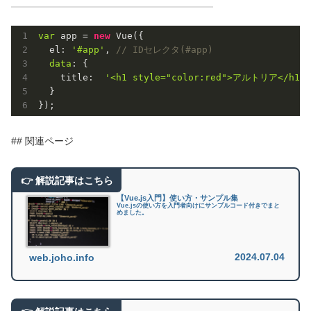
var
 app = 
new
 Vue({

  el: 
'#app'
, 
// IDセレクタ(#app)
data
: {

    title:  
'<h1 style="color:red">アルトリア</h1>'
  }

});
## 関連ページ
【Vue.js入門】使い方・サンプル集
Vue.jsの使い方を入門者向けにサンプルコード付きでまと
めました。
2024.07.04
web.joho.info