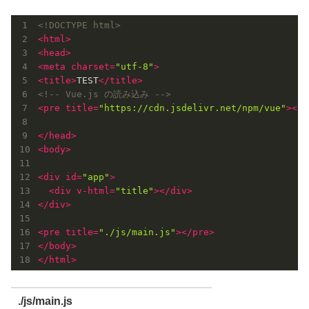
<!DOCTYPE html>
<
html
>
<
head
>
<
meta
charset
=
"utf-8"
>
<
title
>
TEST
</
title
>
<!-- Vue.js の読み込み -->
<
pre
title
=
"https://cdn.jsdelivr.net/npm/vue"
>
</
p
</
head
>
<
body
>
<
div
id
=
"app"
>
<
div
v-html
=
"title"
>
</
div
>
</
div
>
<
pre
title
=
"./js/main.js"
>
</
pre
>
</
body
>
</
html
>
./js/main.js