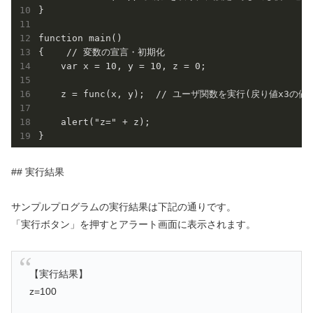
}

function main()

{    // 変数の宣言・初期化

    var x = 10, y = 10, z = 0;

    z = func(x, y);  // ユーザ関数を実行(戻り値x3の値
    alert("z=" + z);

## 実行結果
サンプルプログラムの実行結果は下記の通りです。
「実行ボタン」を押すとアラート画面に表示されます。
【実行結果】
z=100