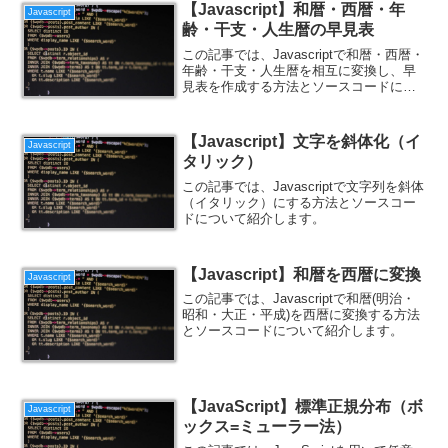
【Javascript】和暦・西暦・年
Javascript
齢・干支・人生暦の早見表
この記事では、Javascriptで和暦・西暦・
年齢・干支・人生暦を相互に変換し、早
見表を作成する方法とソースコードにつ
いて紹介します。
【Javascript】文字を斜体化（イ
Javascript
タリック）
この記事では、Javascriptで文字列を斜体
（イタリック）にする方法とソースコー
ドについて紹介します。
【Javascript】和暦を西暦に変換
Javascript
この記事では、Javascriptで和暦(明治・
昭和・大正・平成)を西暦に変換する方法
とソースコードについて紹介します。
【JavaScript】標準正規分布（ボ
Javascript
ックス=ミューラー法）