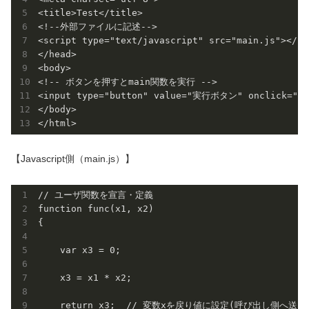
<title>Test</title>

<!--外部ファイルに記述-->

<script type="text/javascript" src="main.js"></scr
</head>

<body>

<!-- ボタンを押すとmain関数を実行 -->

<input type="button" value="実行ボタン" onclick="mai
</body>

【Javascript側（main.js）】
// ユーザ関数を宣言・定義

function func(x1, x2)

{

    var x3 = 0;

    x3 = x1 * x2;

    return x3;  // 変数xを戻り値に設定(呼び出し側へ送る)