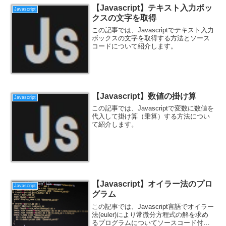
【Javascript】テキスト入力ボッ
Javascript
クスの文字を取得
この記事では、Javascriptでテキスト入力
ボックスの文字を取得する方法とソース
コードについて紹介します。
【Javascript】数値の掛け算
Javascript
この記事では、Javascriptで変数に数値を
代入して掛け算（乗算）する方法につい
て紹介します。
【Javascript】オイラー法のプロ
Javascript
グラム
この記事では、Javascript言語でオイラー
法(euler)により常微分方程式の解を求め
るプログラムについてソースコード付き