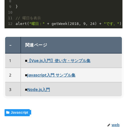
}

// 曜日を表示
alert(
"曜日："
 + getWeek(
2018
, 
9
, 
24
) + 
"です。"
–
関連ページ
1
■
【Vue.js入門】使い方・サンプル集
2
■
Javascript入門 サンプル集
3
■
Node.js入門
Javascript
web