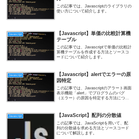
この記事では、Javascriptのライブラリの
使い方について紹介します。
【Javascript】単価の比較計算機
Javascript
テーブル
この記事では、Javascriptで単価の比較計
算機テーブルを作成する方法とソースコ
ードについて紹介します。
【Javascript】alertでエラーの原
Javascript
因特定
この記事では、Javascriptのアラート画面
表示機能「alert」でプログラムのバグ
（エラー）の原因を特定する方法につい
て紹介します。
【JavaScript】配列の分散値
Javascript
この記事では、JavaScriptを用いて、配
列の分散値を求める方法とソースコード
について解説します。