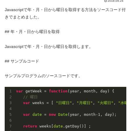
2018.09.24
Javascriptで年・月・日から曜日を取得する方法をソースコード付
きでまとめました。
## 年・月・日から曜日を取得
Javascriptで年・月・日から曜日を取得します。
## サンプルコード
サンプルプログラムのソースコードです。
var
 getWeek = 
function
(
year, month, day
) 
{

// 曜日
var
 weeks = [ 
"日曜日"
, 
"月曜日"
, 
"火曜日"
, 
"水曜日
var
date
 = 
new
Date
(year, month
-1
, day);

return
 weeks[
date
.getDay()] ;
