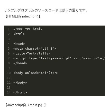
サンプルプログラムのソースコードは以下の通りです。
【HTML側(index.html)】
<!DOCTYPE html>

<html>

<head>

<meta charset="utf-8">

<title>Test</title>

<script type="text/javascript" src="main.js"></scr
</head>

<body onload="main();">

</body>

【Javascript側（main.js）】