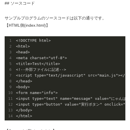
## ソースコード
サンプルプログラムのソースコードは以下の通りです。
【HTML側(index.html)】
<!DOCTYPE html>

<html>

<head>

<meta charset="utf-8">

<title>Test</title>

<!--外部ファイルに記述-->

<script type="text/javascript" src="main.js"></scr
</head>

<body>

<form name="info">

<input type="text" name="message" value="にゃんぱす
<input type="button" value="実行ボタン" onclick="mai
</body>
